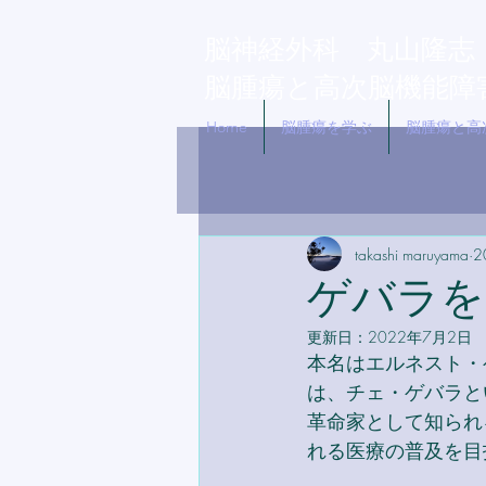
脳神経外科 丸山隆
脳腫瘍と高
​次
脳機能障
Home
脳腫瘍を学ぶ
脳腫瘍と高
takashi maruyama
2
ゲバラを
更新日：
2022年7月2日
本名はエルネスト・
は、チェ・ゲバラと
革命家として知られ
れる医療の普及を目