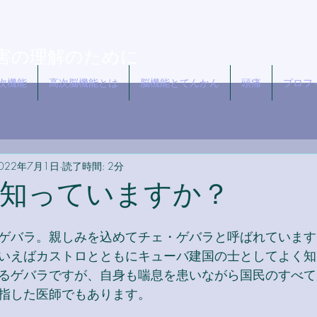
志
害の理解のために
次機能
高次脳機能とは
脳機能とてんかん
頭痛
プロフ
022年7月1日
読了時間: 2分
知っていますか？
ゲバラ。親しみを込めてチェ・ゲバラと呼ばれています
いえばカストロとともにキューバ建国の士としてよく知
るゲバラですが、自身も喘息を患いながら国民のすべて
指した医師でもあります。