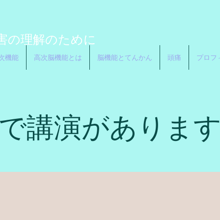
志
害の理解のために
次機能
高次脳機能とは
脳機能とてんかん
頭痛
プロフ
で講演がありま