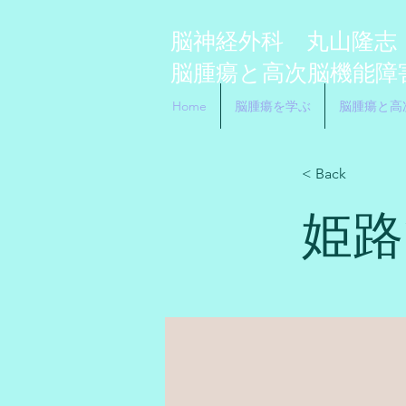
脳神経外科 丸山隆
脳腫瘍と高
​次
脳機能障
Home
脳腫瘍を学ぶ
脳腫瘍と高
< Back
姫路