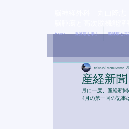
脳神経外科 丸山隆
脳腫瘍と高
​次
脳機能障
Home
脳腫瘍を学ぶ
脳腫瘍と高
takashi maruyama
2
産経新聞
月に一度、産経新聞
4月の第一回の記事